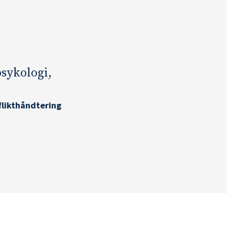
sykologi,
flikthåndtering