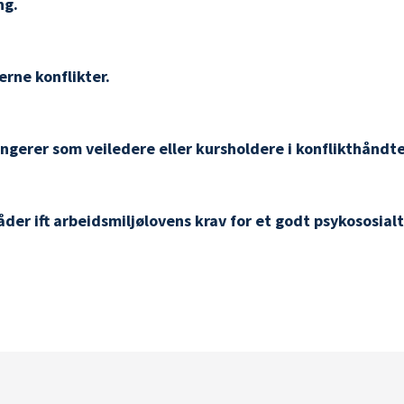
ng.
rne konflikter.
ungerer som veiledere eller kursholdere i konflikthåndte
der ift arbeidsmiljølovens krav for et godt psykososial