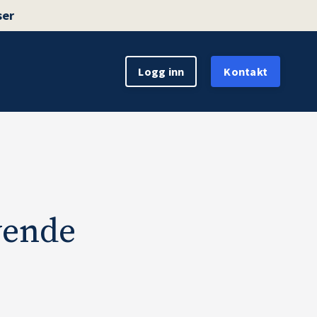
ser
Logg inn
Kontakt
evende